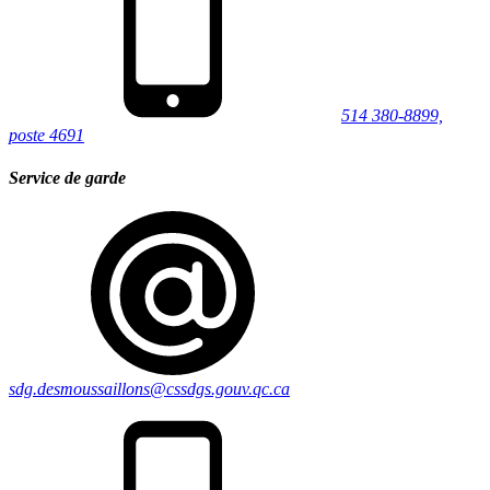
514 380-8899,
poste 4691
Service de garde
sdg.desmoussaillons@cssdgs.gouv.qc.ca