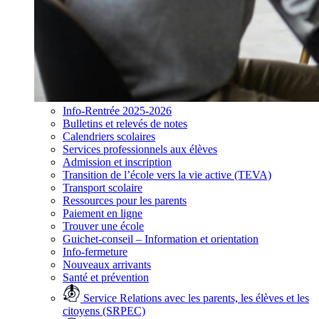
Info-Rentrée 2025-2026
Bulletins et relevés de notes
Calendriers scolaires
Services professionnels aux élèves
Admission et inscription
Transition de l’école vers la vie active (TEVA)
Transport scolaire
Ressources pour les parents
Paiement en ligne
Trouver une école
Guichet-conseil – Information et orientation
Info-fermeture
Nouveaux arrivants
Santé et prévention
Service Relations avec les parents, les élèves et les
citoyens (SRPEC)