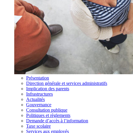
Présentation
Direction générale et services administratifs
Implication des parents
Infrastructures
Actualités
Gouvernance
Consultation publique
Politiques et règlements
Demande d’accès à l’information
Taxe scolaire
Services aux employés