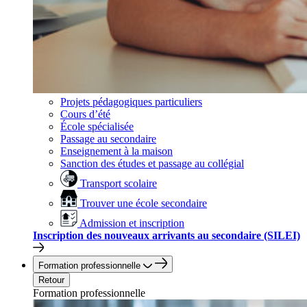
Projets pédagogiques particuliers
Cours d’été
École spécialisée
Passage au secondaire
Enseignement à la maison
Sanction des études et passage au collégial
Transport scolaire
Trouver une école secondaire
Admission et inscription
Inscription des nouveaux arrivants au secondaire (SILEI)
Formation professionnelle
Retour
Formation professionnelle