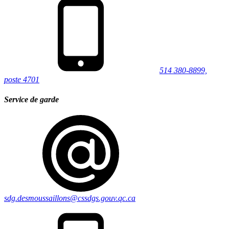
514 380-8899,
poste 4701
Service de garde
sdg.desmoussaillons@cssdgs.gouv.qc.ca