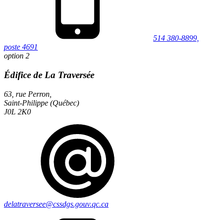
514 380-8899,
poste 4691
option 2
Édifice de La Traversée
63, rue Perron,
Saint-Philippe (Québec)
J0L 2K0
delatraversee@cssdgs.gouv.qc.ca